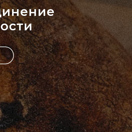
динение
ости