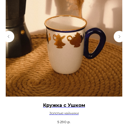
Кружка с Ушком
Золотые чайники
5 290
р.