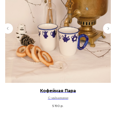
Кофейная Пара
С чайниками
5 190
р.