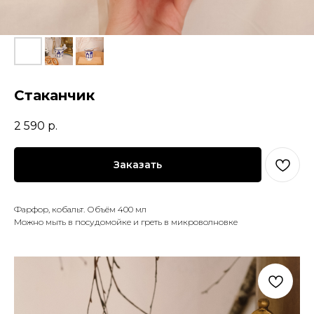
Стаканчик
2 590
р.
Заказать
Фарфор, кобальт. Объём 400 мл
Можно мыть в посудомойке и греть в микроволновке